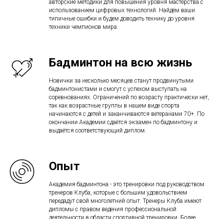
авторские методики для повышения уровня мастерства с
использованием цифровых технологий. Найдём ваши
типичные ошибки и будем доводить технику до уровня
техники чемпионов мира.
Бадминтон на всю жизнь
Новички за несколько месяцев станут продвинутыми
бадминтонистами и смогут с успехом выступать на
соревнованиях. Ограничений по возрасту практически нет,
так как возрастные группы в нашем виде спорта
начинаются с детей и заканчиваются ветеранами 70+. По
окончании Академии сдаётся экзамен по бадминтону и
выдаётся соответствующий диплом.
Опыт
Академия бадминтона - это тренировки под руководством
тренеров Клуба, которые с большим удовольствием
передадут свой многолетний опыт. Тренеры Клуба имеют
дипломы с правом ведения профессиональной
деятельности в области спортивной тренировки. Более