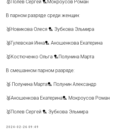
🥇Полев Сергей 🏸Мокроусов Роман
В парном разряде среди женщин:
🥉Новикова Олеся 🏸 Зубкова Эльмира
🥈Гулевская Инна🏸 Аношенкова Екатерина
🥇Костюченко Ольга 🏸Полунина Марта
В смешанном парном разряде:
🥉 Полунина Марта🏸 Полунин Александр
🥈Аношенкова Екатерина🏸 Мокроусов Роман
🥇Полев Сергей 🏸 Зубкова Эльмира
2024-02-26 09:49