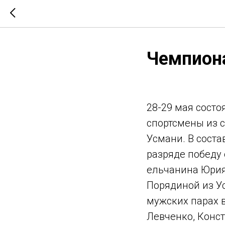
Чемпион
28-29 мая состо
спортсмены из с
Усмани. В соста
разряде победу
ельчанина Юрия
Порядиной из Ус
мужских парах 
Левченко, Конс