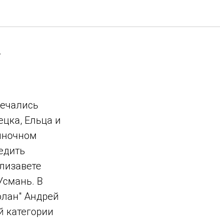
у
речались
цка, Ельца и
диночном
едить
лизавете
Усмань. В
олан" Андрей
й категории