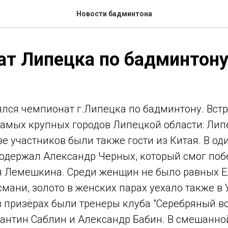
Новости бадминтона
ат Липецка по бадминтон
ялся чемпионат г.Липецка по бадминтону. Вст
амых крупных городов Липецкой области: Липе
ве участников были также гости из Китая. В о
 одержал Александр Черных, который смог поб
 Лемешкина. Среди женщин не было равных Е
мани, золото в женских парах уехало также в 
в призёрах были тренеры клуба "Серебряный в
тантин Саблин и Александр Бабин. В смешанно