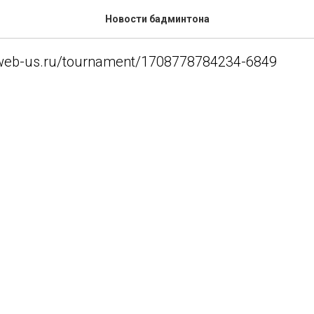
пецкой области по бадми
Новости бадминтона
n.web-us.ru/tournament/1708778784234-6849