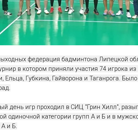
ыходных федерация бадминтона Липецкой об
рнир в котором приняли участия 74 игрока из
, Ельца, Губкина, Гайворона и Таганрога. Было
рад.
ый день игр проходил в СИЦ "Грин Хилл", раз
й одиночной категории групп А и Б и в мужск
А и Б.