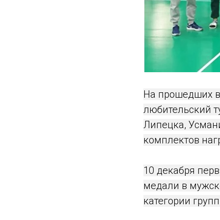
На прошедших в
любительский ту
Липецка, Усмани
комплектов наг
10 декабря перв
медали в мужско
категории групп 