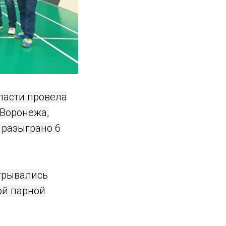
ласти провела
 Воронежа,
 разыграно 6
ыгрывались
ой парной